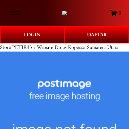
O
0
p
e
n
LOGIN
DAFTAR
M
e
Store
PETIR33 » Website Dinas Koperasi Sumatera Utara
n
u